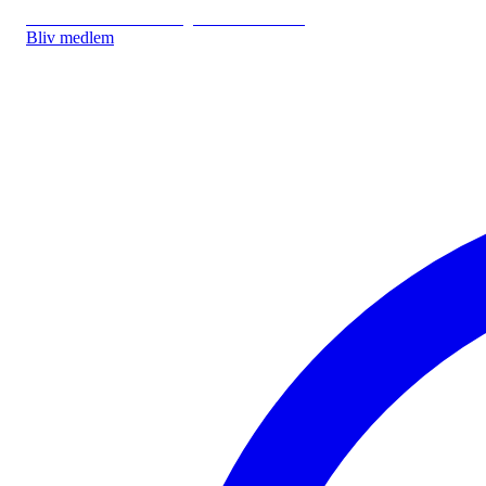
IDA.DK
IDA Forsikring
IDA Studerende
Bliv medlem