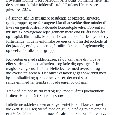
Løvernes Konge, Frost, Aladdin, Aristocats og mange flere, når
de store musikalske folder slås ud til Luftens Heltes store
juleshow 2025.
På scenen står 19 musikere bestående af blæsere, strygere,
rytmegruppe og tre forsangere klar til at vække dine minder til
live i en gåsehudsfremkaldende koncertoplevelse. Forvent en
musikalsk bevægende rejse gennem mere end 80 års storslået
og magisk filmmusik. Med musik varierende fra det legende og
fortællende, til det symfoniske og episke, og fra det rockede til
det jazzede, er du, venner og familie sikret en uforglemmelig
oplevelse for alle aldersgrupper.
Koncerten er med siddepladser, så du kan læne dig tilbage –
eller sidde på kanten af stolen – og lade dig opsluge af de
magiske vingesus, Luftens Helte leverer med overskud og
indlevelse fra scenen. Det bliver et fabelagtigt show fyldt med
høj musikalitet og rørende sekvenser, der med stor
sandsynlighed får frembragt både gåsehud og smil.
Tænk på det bedste du ved og flyv med til årets juletradition:
Luftens Helte – Det Store Juleshow.
Billetterne uddeles inden arrangementet foran Eksercerhuset
klokken 19:00. Jeg vil stå med en gul hue på og mit telefon nr.
er 27643465, som i kan ringe på såfremt i ikke kan finde mig.