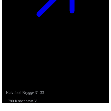
Kalvebod Brygge 31-33
1780 København V