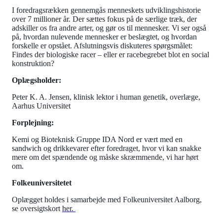
I foredragsrækken gennemgås menneskets udviklingshistorie
over 7 millioner år. Der sættes fokus på de særlige træk, der
adskiller os fra andre arter, og gør os til mennesker. Vi ser også
på, hvordan nulevende mennesker er beslægtet, og hvordan
forskelle er opstået. Afslutningsvis diskuteres spørgsmålet:
Findes der biologiske racer – eller er racebegrebet blot en social
konstruktion?
Oplægsholder:
Peter K. A. Jensen, klinisk lektor i human genetik, overlæge,
Aarhus Universitet
Forplejning:
Kemi og Bioteknisk Gruppe IDA Nord er vært med en
sandwich og drikkevarer efter foredraget, hvor vi kan snakke
mere om det spændende og måske skræmmende, vi har hørt
om.
Folkeuniversitetet
Oplægget holdes i samarbejde med Folkeuniversitet Aalborg,
se oversigtskort
her.