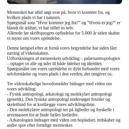
Mennesket har altid søgt svar på, hvor vi kommer fra, og
hvilken plads vi har i naturen.
Spørgsmål som ”Hvor kommer jeg fra?” og ”Hvem er jeg?” er
blandt de ældste, vi har stillet os selv.
Allerede før skriftsprogets opfindelse for 5.000 år siden skabte
vi myter om vores oprindelse.
Denne længsel efter at forstå vores begyndelse har siden fået
næring af videnskaben.
Udforskningen af menneskets udvikling – palæoantropologien
– optager os alle og taler til både følelser og identitet.
Spørgsmålet om vores oprindelse er dybt forbundet med vores
selvforståelse og vores plads i den verden, der omgiver os.
Tre videnskabelige hovedområder bidrager med viden om
vores udvikling:
- Fysisk antropologi, arkæologi og molekylær antropologi
(genetik). Den fysiske antropologi undersøger fossiler og
skeletfund for at kortlægge vores udviklingslinje.
- Den molekylære antropologi ser på ligheder og forskelle i
arvemassen for at finde fælles forfædre.
- Arkæologien bidrager med viden om bopladser, redskaber og
andre spor efter fortidige mennesker.