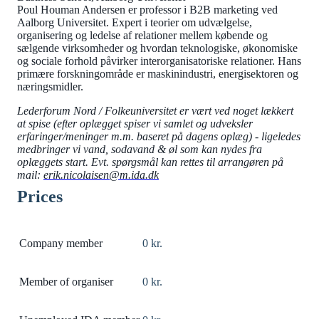
Poul Houman Andersen er professor i B2B marketing ved
Aalborg Universitet. Expert i teorier om udvælgelse,
organisering og ledelse af relationer mellem købende og
sælgende virksomheder og hvordan teknologiske, økonomiske
og sociale forhold påvirker interorganisatoriske relationer. Hans
primære forskningområde er maskinindustri, energisektoren og
næringsmidler.
Lederforum Nord / Folkeuniversitet er vært ved noget lækkert
at spise (
efter
oplægget spiser vi samlet og udveksler
erfaringer/meninger m.m. baseret på dagens oplæg) - ligeledes
medbringer vi vand, sodavand & øl som kan nydes fra
oplæggets start. Evt. spørgsmål kan rettes til arrangøren på
mail:
erik.nicolaisen@m.ida.dk
Prices
Company member
0 kr.
Member of organiser
0 kr.