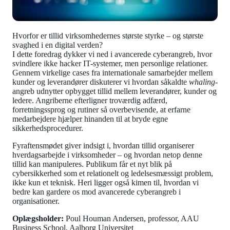
Hvorfor er tillid virksomhedernes største styrke – og største
svaghed i en digital verden?
I dette foredrag dykker vi ned i avancerede cyberangreb, hvor
svindlere ikke hacker IT-systemer, men personlige relationer.
Gennem virkelige cases fra internationale samarbejder mellem
kunder og leverandører diskuterer vi hvordan såkaldte
whaling
-
angreb udnytter opbygget tillid mellem leverandører, kunder og
ledere. Angriberne efterligner troværdig adfærd,
forretningssprog og rutiner så overbevisende, at erfarne
medarbejdere hjælper hinanden til at bryde egne
sikkerhedsprocedurer.
Fyraftensmødet giver indsigt i, hvordan tillid organiserer
hverdagsarbejde i virksomheder – og hvordan netop denne
tillid kan manipuleres. Publikum får et nyt blik på
cybersikkerhed som et relationelt og ledelsesmæssigt problem,
ikke kun et teknisk. Heri ligger også kimen til, hvordan vi
bedre kan gardere os mod avancerede cyberangreb i
organisationer.
Oplægsholder:
Poul Houman Andersen, professor, AAU
Business School, Aalborg Universitet