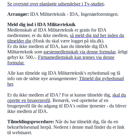
Se oversigt over planlagte udsendelser i Tv-studiet
.
Arrangør:
IDA Militærteknik - IDA, Ingeniørforeningen.
Meld dig ind i IDA Militærteknik
Medlemskab af IDA Militærteknik er gratis for IDA
medlemmer, er du ikke medlem,
så meld dig ind her inden du
tilmelder dig
(Husk du skal være logget på ida.dk).
Er du ikke medlem af IDA, kan du tilmelde dig IDA
Militærteknik som
gæstemedlemskab via denne formular
, årligt
gebyr kr. 500,-.
Firmamedlemskab kan tegnes via denne
formular.
Alle kan tilmelde sig IDA Militærteknik's nyhedsmail og få
info om de sidste nye arrangementer:
Tilmeld dig nyhedsmail
her
.
Er du ikke medlem af IDA? For at kunne tilmelde dig,
skal du
oprette en brugerprofil
. Bemærk, ved oprettelse af en
brugerprofil får du adgang til IDA's online tjenester - du bliver
ikke medlem af IDA.
Tilmeldingsprocedure:
Når du har tilmeldt dig, får du en
bekræftelsesmail herpå. Nederst i denne mail finder du et link
til webinaret.