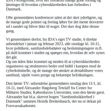
IDA's Kongressal, hvor der fremkom mange gode forslag og
løsninger til hvordan cybersikkerheden kan forbedres i
Danmark.
Ofte gennemføres konferencer uden at der sker yderligere, og
de mange gode pointer og forslag løber for det meste desværre
ud i sandet og bliver ikke til noget. Det sker dog ikke denne
gang.
Vi gennemfører derfor, fra IDA's eget TV studie, 6 direkte
udsendelser i januar og februar 2023, alle onsdage kl. 10-11,
hvor politikere, samfundsdebattører og beslutningstagere m.fl.
på skift kommer i studiet og spørges om, hvordan de selv synes
det går.
Og om tiden ikke kommet og moden til at cybersikkerheden
organiseres og struktureres bedre end hidtil i kampen mod de
cyberkriminelle, og de mange der ønsker at destabilisere vores
samfund, stjæle vores penge og bekæmpe befolkningen.
Den første TV- udsendelse gennemføres onsdag den 11/1, kl.
10-11, med Alexander Høgsberg Tetzlaff fra Center for
Militære Studier, Københavns Universitet, som den første gæst.
Alexander har bl.a. skrevet bogen "Samfundssikkerhed i
Danmark" sammen Henrik Breitenbauch, der nu er dekan på
Forsvarsakademiet.