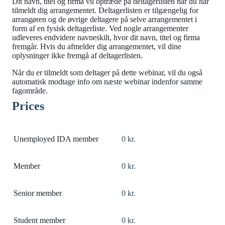
Dit navn, titel og firma vil optræde på deltagerlisten når du har
tilmeldt dig arrangementet. Deltagerlisten er tilgængelig for
arrangøren og de øvrige deltagere på selve arrangementet i
form af en fysisk deltagerliste. Ved nogle arrangementer
udleveres endvidere navneskilt, hvor dit navn, titel og firma
fremgår. Hvis du afmelder dig arrangementet, vil dine
oplysninger ikke fremgå af deltagerlisten.
Når du er tilmeldt som deltager på dette webinar, vil du også
automatisk modtage info om næste webinar indenfor samme
fagområde.
Prices
Unemployed IDA member
0 kr.
Member
0 kr.
Senior member
0 kr.
Student member
0 kr.