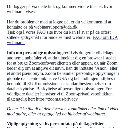
Du logger på via dette link og kommer videre til sitet, hvor
webinaret vises.
Har du problemer med at logge på, er du velkommen til at
kontakte os på
webinarsupport@ida.dk
Tjek også vores FAQ site hvor du kan få svar på de oftest
stillede spørgsmål i forbindelse med webinarer:
FAQ om IDA
webinarer
Info om personlige oplysninger:
Hvis du gerne vil deltage
anonymt, anbefaler vi, at du tilmelder dig en browser i stedet
for at bruge Zoom-softwareklienten eller appen, og når Zoom
beder dig om at angive dit navn, kan du indtaste "Anon" eller
et andet pseudonym. Zoom behandler personlige oplysninger i
globale datacentre inklusive USA og behandlingen udføres i
henhold til EU Kommissionens standardbestemmelser om
databeskyttelse. Beskyttelse af personlige oplysninger. For
yderligere detaljer henviser vi til Zoom-privatlivspolitikken
tilgængelig her:
https://zoom.us/privacy
Det er ikke tilladt at dele hverken zoomlinket eller link til video
med andre, eller at optage lyd og billeder af webinaret.
Vigtig oplysning vedr. persondata på deltagerlister