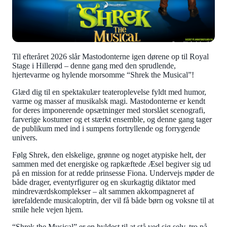
Til efteråret 2026 slår Mastodonterne igen dørene op til Royal
Stage i Hillerød – denne gang med den sprudlende,
hjertevarme og hylende morsomme “Shrek the Musical”!
Glæd dig til en spektakulær teateroplevelse fyldt med humor,
varme og masser af musikalsk magi. Mastodonterne er kendt
for deres imponerende opsætninger med storslået scenografi,
farverige kostumer og et stærkt ensemble, og denne gang tager
de publikum med ind i sumpens fortryllende og forrygende
univers.
Følg Shrek, den elskelige, grønne og noget atypiske helt, der
sammen med det energiske og rapkæftede Æsel begiver sig ud
på en mission for at redde prinsesse Fiona. Undervejs møder de
både drager, eventyrfigurer og en skurkagtig diktator med
mindreværdskomplekser – alt sammen akkompagneret af
iørefaldende musicaloptrin, der vil få både børn og voksne til at
smile hele vejen hjem.
“Shrek the Musical” er en hyldest til at stå ved sig selv, tro på