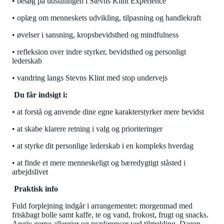
• besøg på udstillingen i Stevns Klint Experience
• oplæg om menneskets udvikling, tilpasning og handlekraft
• øvelser i sansning, kropsbevidsthed og mindfulness
• refleksion over indre styrker, bevidsthed og personligt
lederskab
• vandring langs Stevns Klint med stop undervejs
Du får indsigt i:
• at forstå og anvende dine egne karakterstyrker mere bevidst
• at skabe klarere retning i valg og prioriteringer
• at styrke dit personlige lederskab i en kompleks hverdag
• at finde et mere menneskeligt og bæredygtigt ståsted i
arbejdslivet
Praktisk info
Fuld forplejning indgår i arrangementet: morgenmad med
friskbagt bolle samt kaffe, te og vand, frokost, frugt og snacks.
Angiv gerne allergier og præferencer ved tilmelding. Dagen