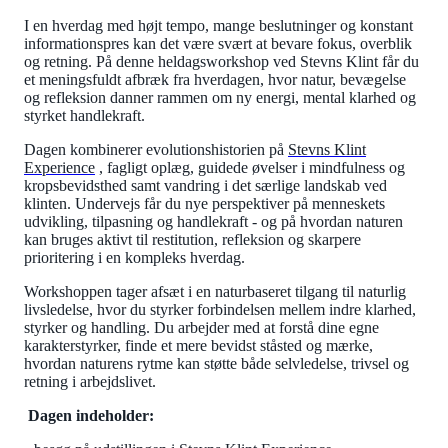
I en hverdag med højt tempo, mange beslutninger og konstant
informationspres kan det være svært at bevare fokus, overblik
og retning. På denne heldagsworkshop ved Stevns Klint får du
et meningsfuldt afbræk fra hverdagen, hvor natur, bevægelse
og refleksion danner rammen om ny energi, mental klarhed og
styrket handlekraft.
Dagen kombinerer evolutionshistorien på
Stevns Klint
Experience
, fagligt oplæg, guidede øvelser i mindfulness og
kropsbevidsthed samt vandring i det særlige landskab ved
klinten. Undervejs får du nye perspektiver på menneskets
udvikling, tilpasning og handlekraft - og på hvordan naturen
kan bruges aktivt til restitution, refleksion og skarpere
prioritering i en kompleks hverdag.
Workshoppen tager afsæt i en naturbaseret tilgang til naturlig
livsledelse, hvor du styrker forbindelsen mellem indre klarhed,
styrker og handling. Du arbejder med at forstå dine egne
karakterstyrker, finde et mere bevidst ståsted og mærke,
hvordan naturens rytme kan støtte både selvledelse, trivsel og
retning i arbejdslivet.
Dagen indeholder: