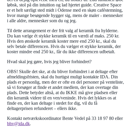
løbsk, stol på din intuition og lad hjertet guide. Creative Space
er et helt særligt sted midt i Odense med en skøn caféstemning,
hvor mange besøgende hygger sig, mens de maler - mennesker
i alle aldre, mennesker som du og jeg.
Til dette arrangement er der frit valg af keramik fra hylderne.
Du kan vælge ét stykke keramik til en værdi af maks. 250 kr.
Hvis den ønskede keramik koster mere end 250 kr., skal du
selv betale differencen. Hvis du vælger et stykke keramik, der
koster mindre end 250 kr., får du ikke differencen udbetalt.
Hvad skal jeg gøre, hvis jeg bliver forhindret?
OBS! Skulle det ske, at du bliver forhindret i at deltage efter
afmeldingsfristen, skal du hurtigst muligt kontakte IDA. Din
plads er personlig, men der er ofte en del personer på venteliste,
så vi forsøger at finde et andet medlem, der kan overtage din
plads. Dette betyder altså, at du IKKE må give pladsen eller
din keramik videre til en ven/veninde. Hvis det lykkes os at
finde en, der kan deltage i stedet for dig, vil du få
deltagerprisen refunderet – ellers ikke.
Kontakt netværkskoordinator Bente Vedel på 33 18 97 80 eller
bhv@ida.dk
.