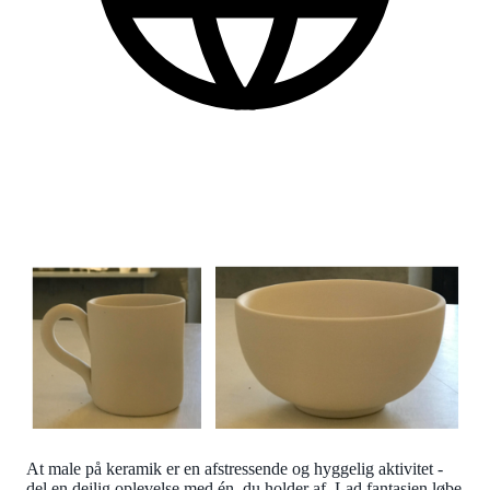
Dansk
Find flere praktiske informationer nederst på siden.
At male på keramik er en afstressende og hyggelig aktivitet -
del en dejlig oplevelse med én, du holder af. Lad fantasien løbe