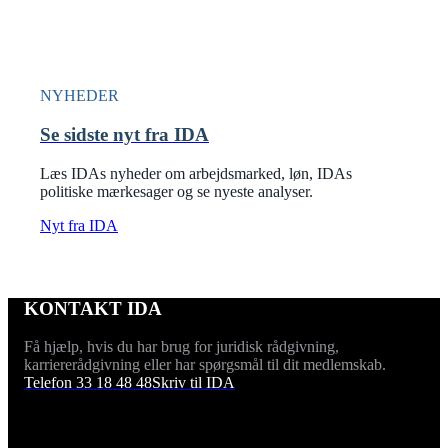
NYHEDER
Se sidste nyt fra IDA
Læs IDAs nyheder om arbejdsmarked, løn, IDAs
politiske mærkesager og se nyeste analyser.
Nyt fra IDA
KONTAKT IDA
Få hjælp, hvis du har brug for juridisk rådgivning,
karriererådgivning eller har spørgsmål til dit medlemskab.
Telefon 33 18 48 48
Skriv til IDA