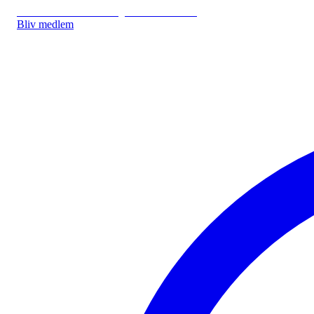
IDA.DK
IDA Forsikring
IDA Studerende
Bliv medlem