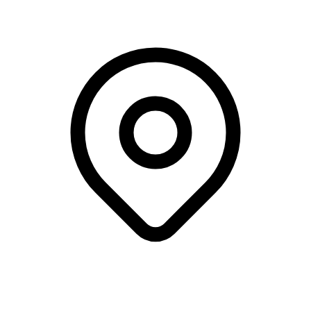
Racehall København A/S, Taastrup