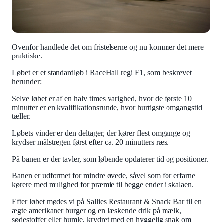
Ovenfor handlede det om fristelserne og nu kommer det mere
praktiske.
Løbet er et standardløb i RaceHall regi F1, som beskrevet
herunder:
Selve løbet er af en halv times varighed, hvor de første 10
minutter er en kvalifikationsrunde, hvor hurtigste omgangstid
tæller.
Løbets vinder er den deltager, der kører flest omgange og
krydser målstregen først efter ca. 20 minutters ræs.
På banen er der tavler, som løbende opdaterer tid og positioner.
Banen er udformet for mindre øvede, såvel som for erfarne
kørere med mulighed for præmie til begge ender i skalaen.
Efter løbet mødes vi på Sallies Restaurant & Snack Bar til en
ægte amerikaner burger og en læskende drik på mælk,
sødestoffer eller humle, krydret med en hyggelig snak om