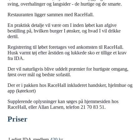
sving, overhalinger og langsider - de hurtige og de smarte.
Restauranten ligger sammen med RaceHall.
En praktisk detalje vil være om I inden løbet kan afgive
bestilling på, hvilken burger I ønsker, og hvad I vil drikke
dertil.
Registrering til løbet foretages ved ankomsten til RaceHall.
Husk varmt tøj efter årstiden og lukkede sko er tillige et krav
fra IDA.
Der vil naturligvis blive uddelt præmier for hurtigste omgang,
først over mål og bedste sofastil.
Der er i pakken hos RaceHall inkluderet handsker, hjelmhue og
app (kørekort)
Supplerende oplysninger kan søges på hjemmesiden hos
RaceHall, eller Allan Larsen, telefon 21 70 83 51.
Priser
Ledigt IDA-medlem
420 kr.