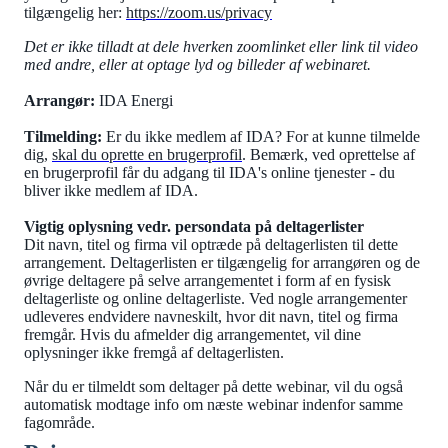
tilgængelig her:
https://zoom.us/privacy
Det er ikke tilladt at dele hverken zoomlinket eller link til video
med andre, eller at optage lyd og billeder af webinaret.
Arrangør:
IDA Energi
Tilmelding:
Er du ikke medlem af IDA? For at kunne tilmelde
dig,
skal du oprette en brugerprofil
. Bemærk, ved oprettelse af
en brugerprofil får du adgang til IDA's online tjenester - du
bliver ikke medlem af IDA.
Vigtig oplysning vedr. persondata på deltagerlister
Dit navn, titel og firma vil optræde på deltagerlisten til dette
arrangement. Deltagerlisten er tilgængelig for arrangøren og de
øvrige deltagere på selve arrangementet i form af en fysisk
deltagerliste og online deltagerliste. Ved nogle arrangementer
udleveres endvidere navneskilt, hvor dit navn, titel og firma
fremgår. Hvis du afmelder dig arrangementet, vil dine
oplysninger ikke fremgå af deltagerlisten.
Når du er tilmeldt som deltager på dette webinar, vil du også
automatisk modtage info om næste webinar indenfor samme
fagområde.