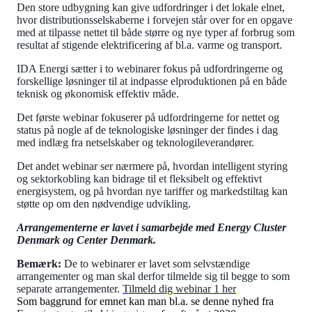
Den store udbygning kan give udfordringer i det lokale elnet,
hvor distributionsselskaberne i forvejen står over for en opgave
med at tilpasse nettet til både større og nye typer af forbrug som
resultat af stigende elektrificering af bl.a. varme og transport.
IDA Energi sætter i to webinarer fokus på udfordringerne og
forskellige løsninger til at indpasse elproduktionen på en både
teknisk og økonomisk effektiv måde.
Det første webinar fokuserer på udfordringerne for nettet og
status på nogle af de teknologiske løsninger der findes i dag
med indlæg fra netselskaber og teknologileverandører.
Det andet webinar ser nærmere på, hvordan intelligent styring
og sektorkobling kan bidrage til et fleksibelt og effektivt
energisystem, og på hvordan nye tariffer og markedstiltag kan
støtte op om den nødvendige udvikling.
Arrangementerne er lavet i samarbejde med Energy Cluster
Denmark og Center Denmark.
Bemærk:
De to webinarer er lavet som selvstændige
arrangementer og man skal derfor tilmelde sig til begge to som
separate arrangementer.
Tilmeld dig webinar 1 her
Som baggrund for emnet kan man bl.a. se denne nyhed fra