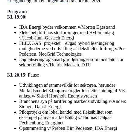
Energinet
og artikel i
ingeniøren
fra efteråret 2020.
Program:
Kl. 19.00:
IDA Energi byder velkommen v/Morten Egestrand
Fleksibel drift hos storforbruger med Hybridanlæg
v/Jacob Juul, Gastech Energi
FLEXGAS- projektet – el/gas-hybrid løsninger og
mulighederne ved udvikling af fleksibelt elforbrug v/Per
Pedersen, NeoGrid Technologies
Digitalisering og smart grid løsninger som facilitator for
sektorkobling v/Henrik Madsen, DTU
Kl. 20.15:
Pause
Udviklingen af rammevilkår for sektoren, herunder
Markedsmodel 3.0 og nye regler for nettilslutning af VE-
anlæg v/ Sidsel Horsholt, Energistyrelsen
Branchens syn på tariffer og markedsudvikling v/Anders
Stouge, Dansk Energi
Pilotprojekt om lokal handel med fleksibilitet som
eksempel på nye markedstiltag v/Thomas Dalgas
Fechtenburg, Energinet
Opsummering v/ Preben Birr-Pedersen, IDA Energi