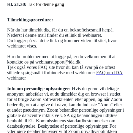
Kl. 21.30:
Tak for denne gang
Tilmeldingsprocedure:
Når du har tilmeldt dig, får du en bekræftelsesmail herpå.
Nederst i denne mail finder du et link til webinaret.
Du logger på via dette link og kommer videre til sitet, hvor
webinaret vises.
Har du problemer med at logge på, er du velkommen til at
kontakte os på
webinarsupport@ida.dk
Tjek også vores FAQ site hvor du kan få svar på de oftest
stillede spørgsmål i forbindelse med webinarer:
FAQ om IDA
webinarer
Info om personlige oplysninger:
Hvis du gerne vil deltage
anonymt, anbefaler vi, at du tilmelder dig en browser i stedet
for at bruge Zoom-softwareklienten eller appen, og når Zoom
beder dig om at angive dit navn, kan du indtaste "Anon" eller
et andet pseudonym. Zoom behandler personlige oplysninger i
globale datacentre inklusive USA og behandlingen udføres i
henhold til EU Kommissionens standardbestemmelser om
databeskyttelse. Beskyttelse af personlige oplysninger. For
yderligere detaljer henviser vi til Zoom-privatlivspolitikken