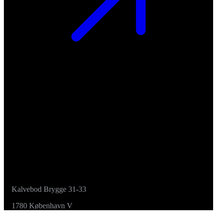
Kalvebod Brygge 31-33
1780 København V