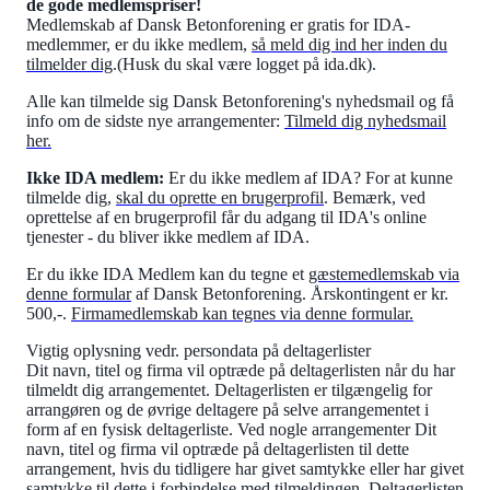
de gode medlemspriser!
Medlemskab af Dansk Betonforening er gratis for IDA-
medlemmer, er du ikke medlem,
så meld dig ind her inden du
tilmelder dig
.(Husk du skal være logget på ida.dk).
Alle kan tilmelde sig Dansk Betonforening's nyhedsmail og få
info om de sidste nye arrangementer:
Tilmeld dig nyhedsmail
her
.
Ikke IDA medlem:
Er du ikke medlem af IDA? For at kunne
tilmelde dig,
skal du oprette en brugerprofil
. Bemærk, ved
oprettelse af en brugerprofil får du adgang til IDA's online
tjenester - du bliver ikke medlem af IDA.
Er du ikke IDA Medlem kan du tegne et
gæstemedlemskab via
denne formular
af Dansk Betonforening. Årskontingent er kr.
500,-.
Firmamedlemskab kan tegnes via denne formular
.
Vigtig oplysning vedr. persondata på deltagerlister
Dit navn, titel og firma vil optræde på deltagerlisten når du har
tilmeldt dig arrangementet. Deltagerlisten er tilgængelig for
arrangøren og de øvrige deltagere på selve arrangementet i
form af en fysisk deltagerliste. Ved nogle arrangementer Dit
navn, titel og firma vil optræde på deltagerlisten til dette
arrangement, hvis du tidligere har givet samtykke eller har givet
samtykke til dette i forbindelse med tilmeldingen. Deltagerlisten