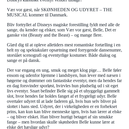
Vær vor gæst, når SKØNHEDEN OG UDYRET – THE
MUSICAL kommer til Danmark.
Bliv fortryllet af Disneys magiske forestilling fyldt med alle de
sange, du kender og elsker, som Vær vor gæst, Belle, Det er
ganske vist (Beauty and the Beast) – og mange flere.
Glæd dig til at opleve alletiders mest romantiske fortælling i en
helt ny og spektakulær opsætning med forrygende dansenumre,
storslået scenografi og eventyrlige kostumer. Både dialog og
sange er på dansk.
Der var engang en ung, smuk og meget klog pige… Belle føler
ensom og udenfor hjemme i landsbyen, hun lever med næsen i
bøgerne og drømmer om fantastiske eventyr, men da hendes far
en dag forsvinder sporløst, hvirvles hun pludselig ud i sit eget
livs eventyr. Snart befinder Belle sig på et uhyggeligt gammelt
slot, hvor hendes far holdes fanget af et frygteligt udyr. Belle
overtaler udyret til at lade faderen gå, hvis hun selv bliver på
slottet i hans sted. Udyret, der i virkeligheden er en forhekset
prins, kan kun kan blive menneske igen, hvis han lærer at elske
– og bliver elsket. Han bliver hurtigt betaget af sin smukke
fange – men hvordan skulle skønheden Belle kunne lære at
elske det hæslige udyr?