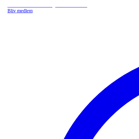
IDA.DK
IDA Forsikring
IDA Studerende
Bliv medlem