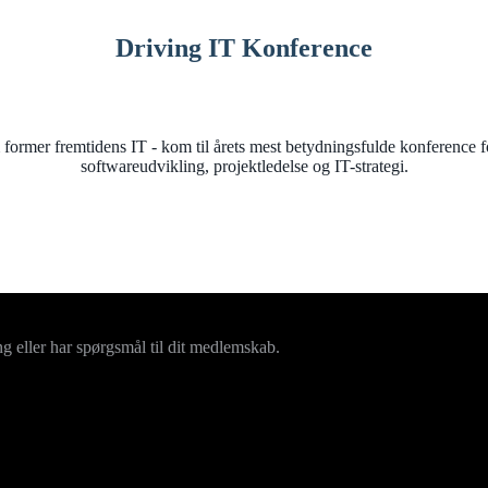
Driving IT Konference
 former fremtidens IT - kom til årets mest betydningsfulde konference f
softwareudvikling, projektledelse og IT-strategi.
ng eller har spørgsmål til dit medlemskab.