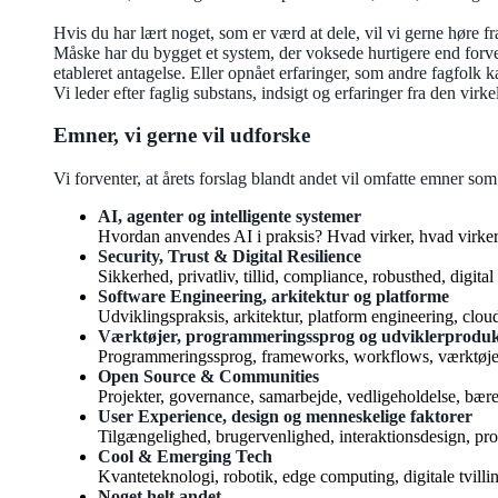
Hvis du har lært noget, som er værd at dele, vil vi gerne høre fr
Måske har du bygget et system, der voksede hurtigere end forven
etableret antagelse. Eller opnået erfaringer, som andre fagfolk 
Vi leder efter faglig substans, indsigt og erfaringer fra den virk
Emner, vi gerne vil udforske
Vi forventer, at årets forslag blandt andet vil omfatte emner som
AI, agenter og intelligente systemer
Hvordan anvendes AI i praksis? Hvad virker, hvad virker
Security, Trust & Digital Resilience
Sikkerhed, privatliv, tillid, compliance, robusthed, digi
Software Engineering, arkitektur og platforme
Udviklingspraksis, arkitektur, platform engineering, clou
Værktøjer, programmeringssprog og udviklerprodukt
Programmeringssprog, frameworks, workflows, værktøjer, 
Open Source & Communities
Projekter, governance, samarbejde, vedligeholdelse, bære
User Experience, design og menneskelige faktorer
Tilgængelighed, brugervenlighed, interaktionsdesign, pro
Cool & Emerging Tech
Kvanteteknologi, robotik, edge computing, digitale tvill
Noget helt andet