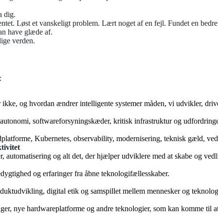
a dig.
tet. Løst et vanskeligt problem. Lært noget af en fejl. Fundet en bedr
kan have glæde af.
elige verden.
:
 ikke, og hvordan ændrer intelligente systemer måden, vi udvikler, dri
tal autonomi, softwareforsyningskæder, kritisk infrastruktur og udfordri
dplatforme, Kubernetes, observability, modernisering, teknisk gæld, ved
ivitet
automatisering og alt det, der hjælper udviklere med at skabe og vedl
dygtighed og erfaringer fra åbne teknologifællesskaber.
duktudvikling, digital etik og samspillet mellem mennesker og teknolog
inger, nye hardwareplatforme og andre teknologier, som kan komme til a