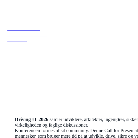
Driving IT
Om konferencen
Praktisk information
Tilmeld dig
Driving IT 2026
samler udviklere, arkitekter, ingeniører, sikke
virkeligheden og faglige diskussioner.
Konferencen formes af sit community. Denne Call for Presentati
mennesker, som bruger mere tid på at udvikle, drive, sikre og v