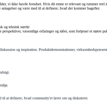
r, vi ikke havde forudset. Hvis dit emne er relevant og rummer reel in
e antagelser og være med til at definere, hvad der kommer bagefter.
sk og teknisk stærkt
perspektiver, væsentlige erfaringer og idéer, som fortjener et større p
 diskussion og inspiration. Produktdemonstrationer, virksomhedspræsent
ndsigt.
miljø.
ed til at definere, hvad community'et lærer om og diskuterer.