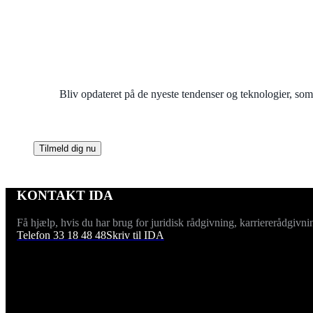
Bliv opdateret på de nyeste tendenser og teknologier, som
Tilmeld dig nu
KONTAKT IDA
Få hjælp, hvis du har brug for juridisk rådgivning, karriererådgivni
Telefon 33 18 48 48
Skriv til IDA