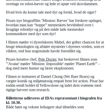
overtage en robot-bæver og lede et oprør ved skovdammen.
Hvad hvis du kunne tale med dyr og forstå, hvad de siger?
Pixars nye biograffilm ’Mission: Bæver’ har forskere opdaget,
hvordan man kan “hoppe” menneskets bevidsthed over i
livagtige robotdyr og på den måde lade mennesker
kommunikere med dyr som dyr!
I filmen møder vi dyreelskeren Mabel, der griber chancen for at
bruge teknologien og afsløre mysterier i dyrenes verden, som er
vildere, end hun nogensinde havde forestillet sig.
Pixars kreative chef,
Pete Docter
, har beskrevet filmen som
"'Avatar' møder 'Mission: Impossible' møder 'Planet Earth'" -
dog med mere humor og færre eksplosioner.
Filmen er instrueret af Daniel Chong (We Bare Bears) og
vægter komik og miljømæssig empati frem for action. Pixar har
endda sendt holdet til Yellowstone og ladet dem svømme med
rigtige bævere som research.
Billetterne udleveres af IDAs repræsentant i biografen fra
kl. 10.30.
Både børn og voksne ledsagere skal tilmeldes som