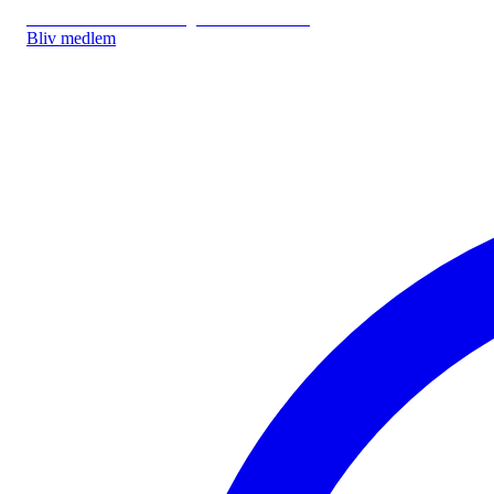
IDA.DK
IDA Forsikring
IDA Studerende
Bliv medlem