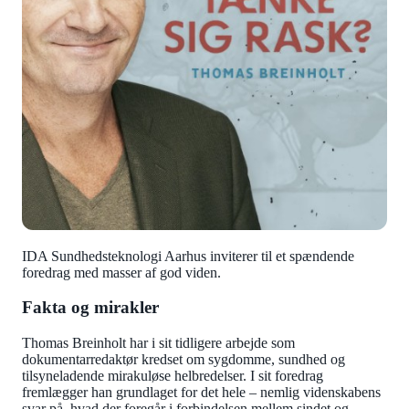
IDA Sundhedsteknologi Aarhus inviterer til et spændende
foredrag med masser af god viden.
Fakta og mirakler
Thomas Breinholt har i sit tidligere arbejde som
dokumentarredaktør kredset om sygdomme, sundhed og
tilsyneladende mirakuløse helbredelser. I sit foredrag
fremlægger han grundlaget for det hele – nemlig videnskabens
svar på, hvad der foregår i forbindelsen mellem sindet og