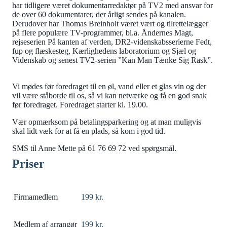
har tidligere været dokumentarredaktør på TV2 med ansvar for
de over 60 dokumentarer, der årligt sendes på kanalen.
Derudover har Thomas Breinholt været vært og tilrettelægger
på flere populære TV-programmer, bl.a. Åndernes Magt,
rejseserien På kanten af verden, DR2-videnskabsserierne Fedt,
fup og flæskesteg, Kærlighedens laboratorium og Sjæl og
Videnskab og senest TV2-serien ”Kan Man Tænke Sig Rask”.
Vi mødes før foredraget til en øl, vand eller et glas vin og der
vil være ståborde til os, så vi kan netværke og få en god snak
før foredraget. Foredraget starter kl. 19.00.
Vær opmærksom på betalingsparkering og at man muligvis
skal lidt væk for at få en plads, så kom i god tid.
SMS til Anne Mette på 61 76 69 72 ved spørgsmål.
Priser
Firmamedlem
199 kr.
Medlem af arrangør
199 kr.