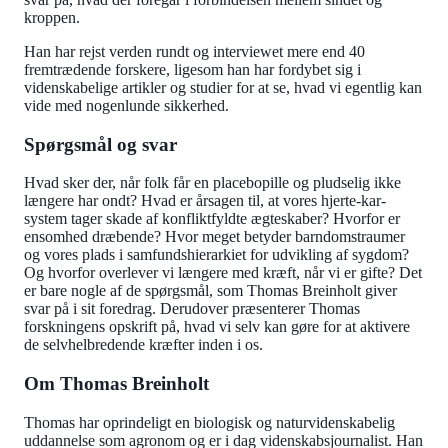
kroppen.
Han har rejst verden rundt og interviewet mere end 40
fremtrædende forskere, ligesom han har fordybet sig i
videnskabelige artikler og studier for at se, hvad vi egentlig kan
vide med nogenlunde sikkerhed.
Spørgsmål og svar
Hvad sker der, når folk får en placebopille og pludselig ikke
længere har ondt? Hvad er årsagen til, at vores hjerte-kar-
system tager skade af konfliktfyldte ægteskaber? Hvorfor er
ensomhed dræbende? Hvor meget betyder barndomstraumer
og vores plads i samfundshierarkiet for udvikling af sygdom?
Og hvorfor overlever vi længere med kræft, når vi er gifte? Det
er bare nogle af de spørgsmål, som Thomas Breinholt giver
svar på i sit foredrag. Derudover præsenterer Thomas
forskningens opskrift på, hvad vi selv kan gøre for at aktivere
de selvhelbredende kræfter inden i os.
Om Thomas Breinholt
Thomas har oprindeligt en biologisk og naturvidenskabelig
uddannelse som agronom og er i dag videnskabsjournalist. Han