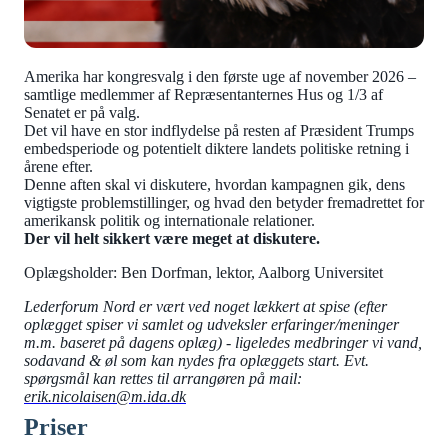
Amerika har kongresvalg i den første uge af november 2026 –
samtlige medlemmer af Repræsentanternes Hus og 1/3 af
Senatet er på valg.
Det vil have en stor indflydelse på resten af ​​Præsident Trumps
embedsperiode og potentielt diktere landets politiske retning i
årene efter.
Denne aften skal vi diskutere, hvordan kampagnen gik, dens
vigtigste problemstillinger, og hvad den betyder fremadrettet for
amerikansk politik og internationale relationer.
Der vil helt sikkert være meget at diskutere.
Oplægsholder: Ben Dorfman, lektor, Aalborg Universitet
Lederforum Nord er vært ved noget lækkert at spise (
efter
oplægget spiser vi samlet og udveksler erfaringer/meninger
m.m. baseret på dagens oplæg) - ligeledes medbringer vi vand,
sodavand & øl som kan nydes fra oplæggets start. Evt.
spørgsmål kan rettes til arrangøren på mail:
erik.nicolaisen@m.ida.dk
Priser