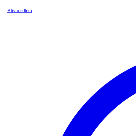
IDA.DK
IDA Forsikring
IDA Studerende
Bliv medlem