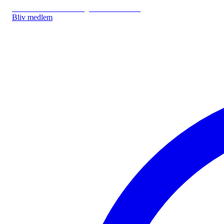
IDA.DK
IDA Forsikring
IDA Studerende
Bliv medlem