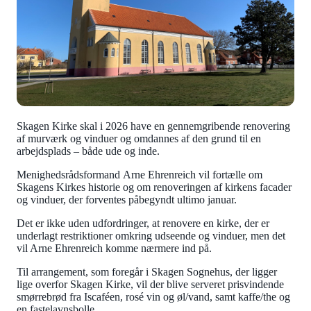
Skagen Kirke skal i 2026 have en gennemgribende renovering
af murværk og vinduer og omdannes af den grund til en
arbejdsplads – både ude og inde.
Menighedsrådsformand
Arne Ehrenreich
vil fortælle om
Skagens Kirkes historie og om renoveringen af kirkens facader
og vinduer, der forventes påbegyndt ultimo januar.
Det er ikke uden udfordringer, at renovere en kirke, der er
underlagt restriktioner omkring udseende og vinduer, men det
vil Arne
Ehrenreich komme nærmere ind på.
Til arrangement, som foregår i Skagen Sognehus, der ligger
lige overfor Skagen Kirke, vil der blive serveret prisvindende
smørrebrød fra Iscaféen, rosé vin og øl/vand, samt kaffe/the og
en fastelavnsbolle.