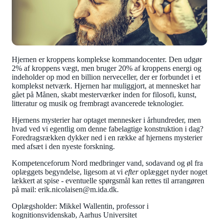
Hjernen er kroppens komplekse kommandocenter. Den udgør
2% af kroppens vægt, men bruger 20% af kroppens energi og
indeholder op mod en billion nerveceller, der er forbundet i et
komplekst netværk. Hjernen har muliggjort, at mennesket har
gået på Månen, skabt mesterværker inden for filosofi, kunst,
litteratur og musik og frembragt avancerede teknologier.
Hjernens mysterier har optaget mennesker i århundreder, men
hvad ved vi egentlig om denne fabelagtige konstruktion i dag?
Foredragsrækken dykker ned i en række af hjernens mysterier
med afsæt i den nyeste forskning.
Kompetenceforum Nord medbringer vand, sodavand og øl fra
oplæggets begyndelse, ligesom at vi
efter
oplægget nyder noget
lækkert at spise - eventuelle spørgsmål kan rettes til arrangøren
på mail: erik.nicolaisen@m.ida.dk.
Oplægsholder:
Mikkel Wallentin, professor i
kognitionsvidenskab, Aarhus Universitet