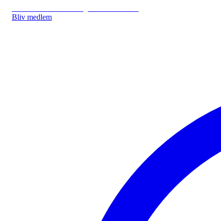
IDA.DK
IDA Forsikring
IDA Studerende
Bliv medlem