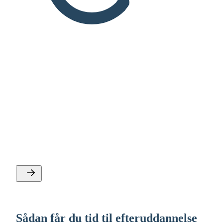
Sådan holder du dine kompetencer
ved lige
Det er i dine kompetencer, at du skal finde trygheden –
ikke i dit job eller den virksomhed, du er ansat i.
Sådan får du tid til efteruddannelse