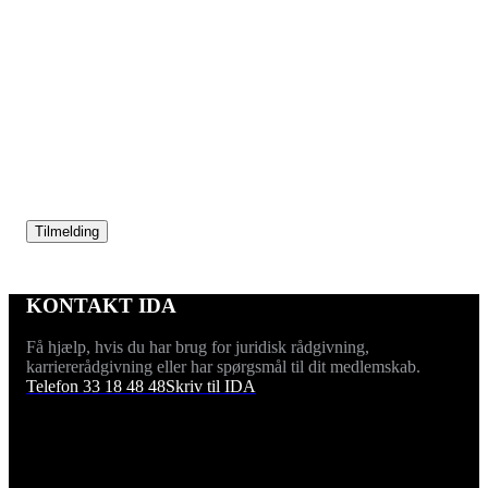
Tilmeld dig nu!
Kom med til en tværsektoriel konference, hvor
ingeniører og teknologer fra forskellige sektorer samles
for at dele viden og diskutere løsninger på et af de mest
presserende spørgsmål i vores tid.
Tilmelding
KONTAKT IDA
Få hjælp, hvis du har brug for juridisk rådgivning,
karriererådgivning eller har spørgsmål til dit medlemskab.
Telefon 33 18 48 48
Skriv til IDA