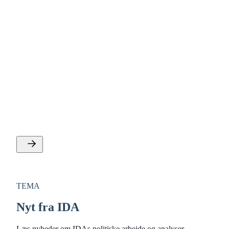
TEMA
Digitalisering og AI
IDA arbejder for, at vi skal digitalisere klogt, dataetisk og
med stor respekt for den enkelte forbruger og borgers
data.
TEMA
Nyt fra IDA
Læs nyheder om IDAs politiske arbejde og analyser.