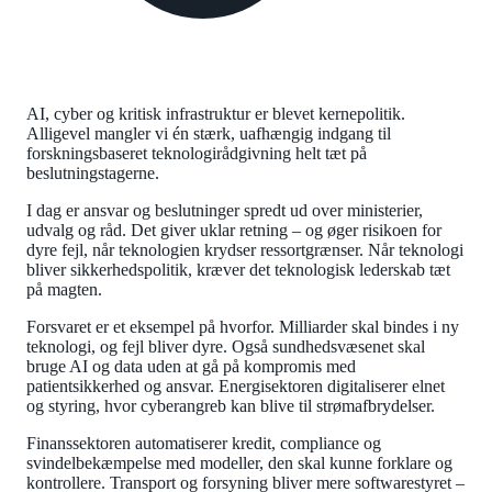
AI, cyber og kritisk infrastruktur er blevet kernepolitik.
Alligevel mangler vi én stærk, uafhængig indgang til
forskningsbaseret teknologirådgivning helt tæt på
beslutningstagerne.
I dag er ansvar og beslutninger spredt ud over ministerier,
udvalg og råd. Det giver uklar retning – og øger risikoen for
dyre fejl, når teknologien krydser ressortgrænser. Når teknologi
bliver sikkerhedspolitik, kræver det teknologisk lederskab tæt
på magten.
Forsvaret er et eksempel på hvorfor. Milliarder skal bindes i ny
teknologi, og fejl bliver dyre. Også sundhedsvæsenet skal
bruge AI og data uden at gå på kompromis med
patientsikkerhed og ansvar. Energisektoren digitaliserer elnet
og styring, hvor cyberangreb kan blive til strømafbrydelser.
Finanssektoren automatiserer kredit, compliance og
svindelbekæmpelse med modeller, den skal kunne forklare og
kontrollere. Transport og forsyning bliver mere softwarestyret –