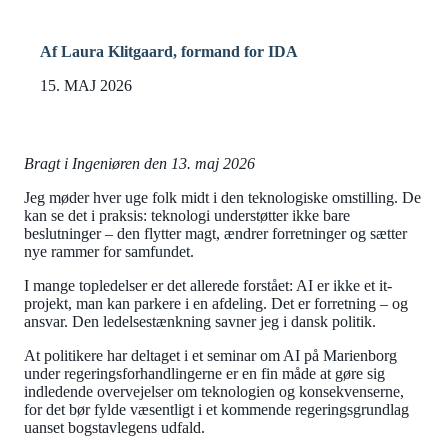
Af Laura Klitgaard, formand for IDA
15. MAJ 2026
Bragt i Ingeniøren den 13. maj 2026
Jeg møder hver uge folk midt i den teknologiske omstilling. De
kan se det i praksis: teknologi understøtter ikke bare
beslutninger – den flytter magt, ændrer forretninger og sætter
nye rammer for samfundet.
I mange topledelser er det allerede forstået: AI er ikke et it-
projekt, man kan parkere i en afdeling. Det er forretning – og
ansvar. Den ledelsestænkning savner jeg i dansk politik.
At politikere har deltaget i et seminar om AI på Marienborg
under regeringsforhandlingerne er en fin måde at gøre sig
indledende overvejelser om teknologien og konsekvenserne,
for det bør fylde væsentligt i et kommende regeringsgrundlag
uanset bogstavlegens udfald.