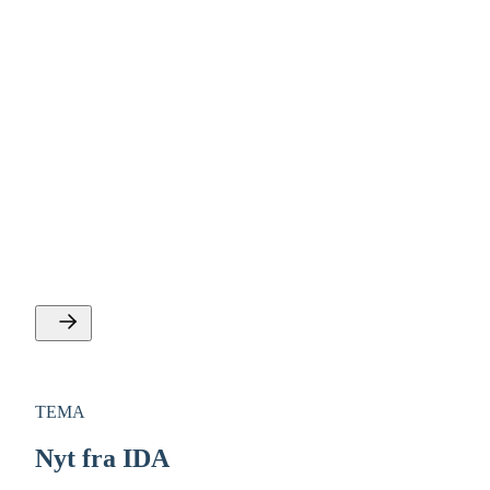
TEMA
Omstilling til cirkulær økonomi
I IDA mener vi, at omstilling til cirkulær økonomi er et
centralt udviklingsområde, hvis Danmark skal nå sit
langsigtede mål om klimaneutralitet.
TEMA
Nyt fra IDA