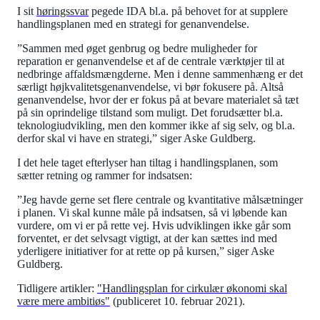
I sit
høringssvar
pegede IDA bl.a. på behovet for at supplere
handlingsplanen med en strategi for genanvendelse.
”Sammen med øget genbrug og bedre muligheder for
reparation er genanvendelse et af de centrale værktøjer til at
nedbringe affaldsmængderne. Men i denne sammenhæng er det
særligt højkvalitetsgenanvendelse, vi bør fokusere på. Altså
genanvendelse, hvor der er fokus på at bevare materialet så tæt
på sin oprindelige tilstand som muligt. Det forudsætter bl.a.
teknologiudvikling, men den kommer ikke af sig selv, og bl.a.
derfor skal vi have en strategi,” siger Aske Guldberg.
I det hele taget efterlyser han tiltag i handlingsplanen, som
sætter retning og rammer for indsatsen:
”Jeg havde gerne set flere centrale og kvantitative målsætninger
i planen. Vi skal kunne måle på indsatsen, så vi løbende kan
vurdere, om vi er på rette vej. Hvis udviklingen ikke går som
forventet, er det selvsagt vigtigt, at der kan sættes ind med
yderligere initiativer for at rette op på kursen,” siger Aske
Guldberg.
Tidligere artikler:
"Handlingsplan for cirkulær økonomi skal
være mere ambitiøs"
(publiceret 10. februar 2021).