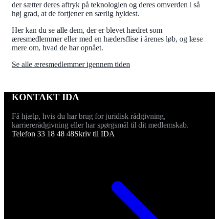
der sætter deres aftryk på teknologien og deres omverden i så
høj grad, at de fortjener en særlig hyldest.
Her kan du se alle dem, der er blevet hædret som
æresmedlemmer eller med en hædersflise i årenes løb, og læse
mere om, hvad de har opnået.
Se alle æresmedlemmer igennem tiden​
KONTAKT IDA
Få hjælp, hvis du har brug for juridisk rådgivning,
karriererådgivning eller har spørgsmål til dit medlemskab.
Telefon 33 18 48 48
Skriv til IDA