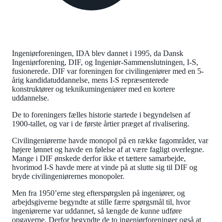
Ingeniørforeningen, IDA blev dannet i 1995, da Dansk
Ingeniørforening, DIF, og Ingeniør-Sammenslutningen, I-S,
fusionerede. DIF var foreningen for civilingeniører med en 5-
årig kandidatuddannelse, mens I-S repræsenterede
konstruktører og teknikumingeniører med en kortere
uddannelse.
De to foreningers fælles historie startede i begyndelsen af
1900-tallet, og var i de første årtier præget af rivalisering.
Civilingeniørerne havde monopol på en række fagområder, var
højere lønnet og havde en følelse af at være fagligt overlegne.
Mange i DIF ønskede derfor ikke et tættere samarbejde,
hvorimod I-S havde mere at vinde på at slutte sig til DIF og
bryde civilingeniørernes monopoler.
Men fra 1950’erne steg efterspørgslen på ingeniører, og
arbejdsgiverne begyndte at stille færre spørgsmål til, hvor
ingeniørerne var uddannet, så længde de kunne udføre
opgaverne. Derfor begyndte de to ingeniørforeninger også at