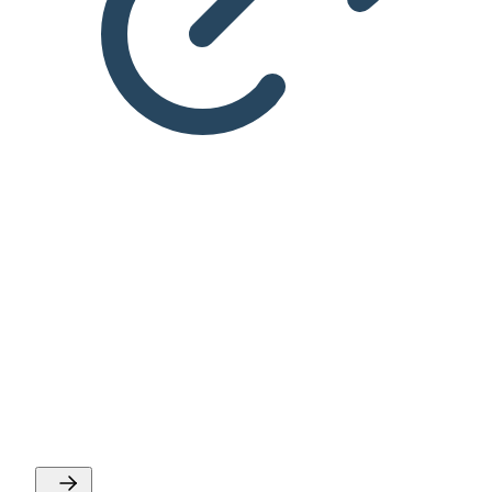
Del ud af din viden om ledelse
gennem et kaffemøde
Vil du dele din ledelseserfaring? Tilmeld dig vores
kaffemøde-tilbud, hvor du via et online møde kan dele
viden og inspirere et IDA-medlem til ledelsesvejen