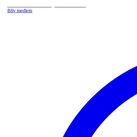
IDA.DK
IDA Forsikring
IDA Studerende
Bliv medlem