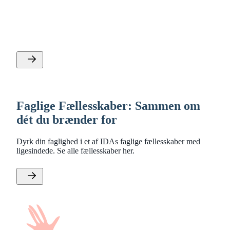
Som en del af vores landsdækkende fagtekniske
fællesskab, vil du få adgang til vores spændende møder
og kurser.
Faglige Fællesskaber: Sammen om
dét du brænder for
Dyrk din faglighed i et af IDAs faglige fællesskaber med
ligesindede. Se alle fællesskaber her.