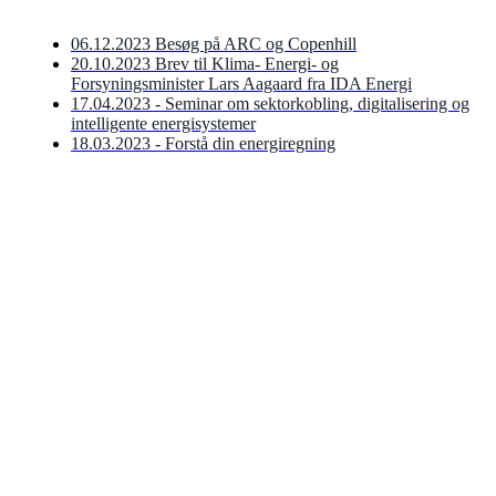
06.12.2023 Besøg på ARC og Copenhill
20.10.2023 Brev til Klima- Energi- og
Forsyningsminister Lars Aagaard fra IDA Energi
17.04.2023 - Seminar om sektorkobling, digitalisering og
intelligente energisystemer
18.03.2023 - Forstå din energiregning
Gå tilbage til forsiden
Vi er et landsdækkende fagteknisk fællesskab for dig,
der arbejder med eller interesserer sig for energi. Vi
arrangerer møder og kurser, hvor vi dykker ned i
højaktuelle emner inden for energi-området.