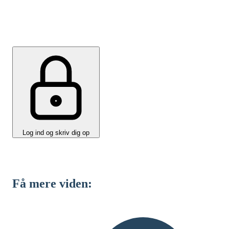
Vil du ikke være medlem af IDA Arbejdsmiljø? Så
skriv dig op til nyhedsbrevet og få sidste nyt om
arrangementer, fordele og videndeling.
Log ind og skriv dig op
Få mere viden: