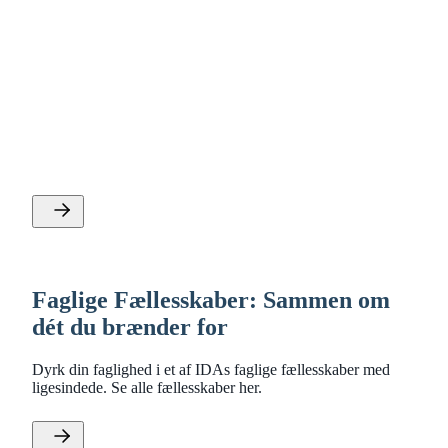
Ledelse, selvstændige og
arbejdsmiljø
IDA har en række faglige fællesskaber, hvor du kan dyrke
forskellige specialer inden for ledelse, selvstændige og
arbejdsmiljø.
Faglige Fællesskaber: Sammen om
dét du brænder for
Dyrk din faglighed i et af IDAs faglige fællesskaber med
ligesindede. Se alle fællesskaber her.