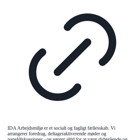
IDA Arbejdsmiljø er et socialt og fagligt fællesskab. Vi
arrangerer foredrag, deltageraktiverende møder og
paneldiskussioner - og sørger altid for at være dybtgående og