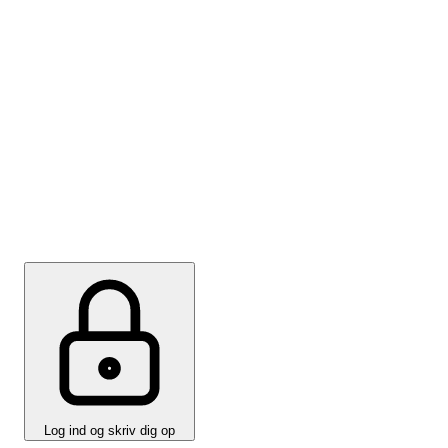
Få nyheder om automation
direkte i din inbox
Vil du ikke være medlem af IDA Automation? Så skriv
dig op til nyhedsbrevet og få sidste nyt om
arrangementer, fordele og videndeling.
Log ind og skriv dig op