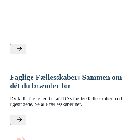
Faglige fællesskaber: Produktion
og industri
IDA har en række faglige netværk, hvor du kan dyrke
forskellige specialer inden for produktions- og
industriområdet. Gratis for IDA-medlemmer.
Faglige Fællesskaber: Sammen om
dét du brænder for
Dyrk din faglighed i et af IDAs faglige fællesskaber med
ligesindede. Se alle fællesskaber her.