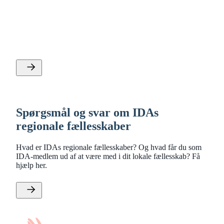
IDA København
Velkommen til det regionale fællesskab, IDA København.
Her kan du danne dig et overblik over fællesskabets
aktiviteter og afdelinger. Tilmeld dig nu!
Spørgsmål og svar om IDAs
regionale fællesskaber
Hvad er IDAs regionale fællesskaber? Og hvad får du som
IDA-medlem ud af at være med i dit lokale fællesskab? Få
hjælp her.