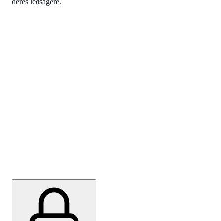
deres ledsagere.
FØLG MED
Få nyheder fra IDA København
direkte i din inbox
Som medlem af IDA kan du få sidste nyt om IDA
København arrangementer og aktiviteter direkte i din
inbox.