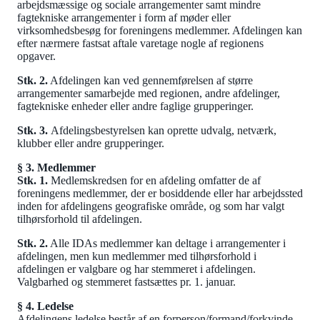
arbejdsmæssige og sociale arrangementer samt mindre
fagtekniske arrangementer i form af møder eller
virksomhedsbesøg for foreningens medlemmer. Afdelingen kan
efter nærmere fastsat aftale varetage nogle af regionens
opgaver.
Stk. 2.
Afdelingen kan ved gennemførelsen af større
arrangementer samarbejde med regionen, andre afdelinger,
fagtekniske enheder eller andre faglige grupperinger.
Stk. 3.
Afdelingsbestyrelsen kan oprette udvalg, netværk,
klubber eller andre grupperinger.
§ 3. Medlemmer
Stk. 1.
Medlemskredsen for en afdeling omfatter de af
foreningens medlemmer, der er bosiddende eller har arbejdssted
inden for afdelingens geografiske område, og som har valgt
tilhørsforhold til afdelingen.
Stk. 2.
Alle IDAs medlemmer kan deltage i arrangementer i
afdelingen, men kun medlemmer med tilhørsforhold i
afdelingen er valgbare og har stemmeret i afdelingen.
Valgbarhed og stemmeret fastsættes pr. 1. januar.
§ 4. Ledelse
Afdelingens ledelse består af en forperson/formand/forkvinde,