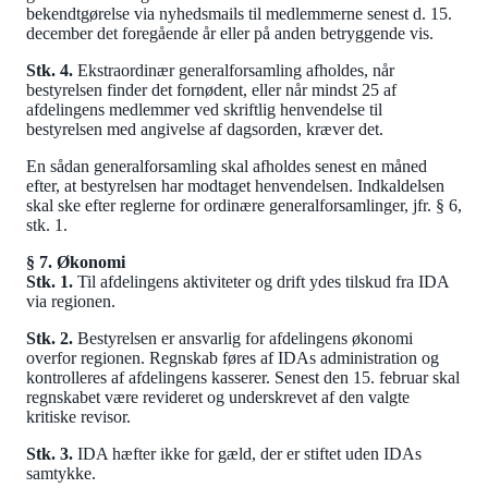
bekendtgørelse via nyhedsmails til medlemmerne senest d. 15.
december det foregående år eller på anden betryggende vis.
Stk. 4.
Ekstraordinær generalforsamling afholdes, når
bestyrelsen finder det fornødent, eller når mindst 25 af
afdelingens medlemmer ved skriftlig henvendelse til
bestyrelsen med angivelse af dagsorden, kræver det.
En sådan generalforsamling skal afholdes senest en måned
efter, at bestyrelsen har modtaget henvendelsen. Indkaldelsen
skal ske efter reglerne for ordinære generalforsamlinger, jfr. § 6,
stk. 1.
§ 7. Økonomi
Stk. 1.
Til afdelingens aktiviteter og drift ydes tilskud fra IDA
via regionen.
Stk. 2.
Bestyrelsen er ansvarlig for afdelingens økonomi
overfor regionen. Regnskab føres af IDAs administration og
kontrolleres af afdelingens kasserer. Senest den 15. februar skal
regnskabet være revideret og underskrevet af den valgte
kritiske revisor.
Stk. 3.
IDA hæfter ikke for gæld, der er stiftet uden IDAs
samtykke.