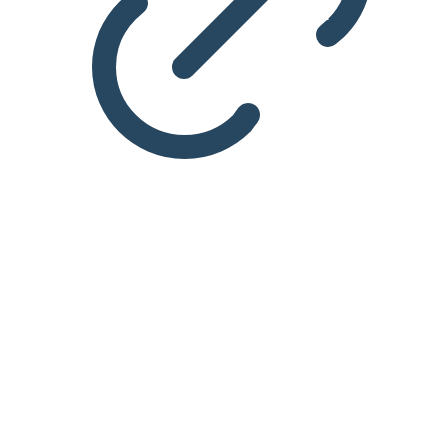
IDA Sjælland: Roskilde-Køge
Afdeling
Roskilde Køge afdelingen (RKA) er et mini-IDA med ca.
4.500 medlemmer, aldersmæssigt fordelt fra 18 til 90 år og
med alle IDAs medlems-mulige uddannelser.