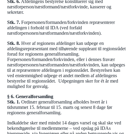
Stk. 6.
Afdelingens bestyrelse konstituerer sig med
næstforperson/næstformand/næstforkvinde, kasserer og
sekretær.
Stk. 7.
Forpersonen/formanden/forkvinden repræsenterer
afdelingen i forhold til IDA (ved forfald
næstforpersonen/næstformanden/næstforkvinden).
Stk. 8.
Hver af regionens afdelinger kan udpege en
afdelingsrepræsentant med tilhørende suppleant til regionsrådet
forud for regionens generalforsamling.
Forpersonen/formanden/forkvinden, eller i dennes fravær
næstforpersonen/næstformanden/næstforkvinden, kan udpeges
til at repræsentere afdelingen i regionsrådet. Bestyrelsen kan
ved enstemmighed udpege et andet medlem af afdelingens
bestyrelse til regionsrådet. Udpegningen sker for ét år med
mulighed for genvalg.
§ 6. Generalforsamling
Stk. 1.
Ordinær generalforsamling afholdes hvert år i
tidsrummet 15. februar til 15. marts og senest 8 dage før
regionens generalforsamling.
Indkaldelse sker med mindst 14 dages varsel og skal ske ved
bekendtgørelse til medlemmerne – ved opslag på IDAs
hjemmeside, via Ingeniøren eller på anden betryggende vis og