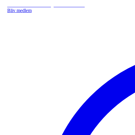
IDA.DK
IDA Forsikring
IDA Studerende
Bliv medlem