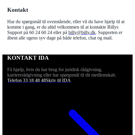
Kontakt
Har du spørgsmål til ovenstående, eller vil du have hjælp til at
komme i gang, er du altid velkommen til at kontakte Billys
Support på 60 24 60 24 eller på
billy@billy.dk
. Supporten er
åbent alle ugens syv dage på både telefon, chat og mail.
KONTAKT IDA
Få hjælp, hvis du har brug for juridisk rådgivning,
karriererådgivning eller har spørgsmål til dit medlemskab.
Telefon 33 18 48 48
Skriv til IDA