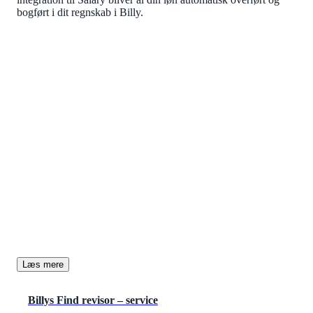
bogført i dit regnskab i Billy.
MEDLEMSFORDEL
Gør-det-selv eller Find en revisor
På Billys hjemmeside finder du masser af
supportartikler og guides til hvordan du selv laver dit
regnskab. Hvis du hellere vil have en revisor til at
hjælpe dig, kan du benytte Billys Find revisor - service.
Læs mere
Billys Find revisor – service