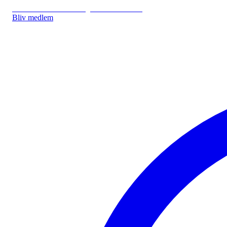
IDA.DK
IDA Forsikring
IDA Studerende
Bliv medlem