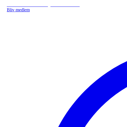
IDA.DK
IDA Forsikring
IDA Studerende
Bliv medlem