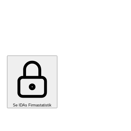
Log ind og sammenlign lønniveauet i de større
virksomheder. Du kan også se, hvordan du selv ligger i
forhold til virksomhedens lønniveau og hvad andre
tjener i konkurrerende firmaer. Se de nyeste tal.
Se IDAs Firmastatistik