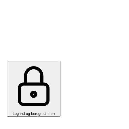
IDAs Lønberegner
Lønberegneren kan vise et beløb, hvor lønprognosens
forventede lønstigning er indregnet. På den måde står
du endnu stærkere ved næste lønforhandling.
Log ind og beregn din løn