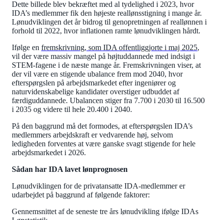
Dette billede blev bekræftet med al tydelighed i 2023, hvor
IDA’s medlemmer fik den højeste reallønsstigning i mange år.
Lønudviklingen det år bidrog til genopretningen af reallønnen i
forhold til 2022, hvor inflationen ramte lønudviklingen hårdt.
Ifølge en
fremskrivning, som IDA offentliggjorte i maj 2025
,
vil der være massiv mangel på højtuddannede med indsigt i
STEM-fagene i de næste mange år. Fremskrivningen viser, at
der vil være en stigende ubalance frem mod 2040, hvor
efterspørgslen på arbejdsmarkedet efter ingeniører og
naturvidenskabelige kandidater overstiger udbuddet af
færdiguddannede. Ubalancen stiger fra 7.700 i 2030 til 16.500
i 2035 og videre til hele 20.400 i 2040.
På den baggrund må det formodes, at efterspørgslen IDA’s
medlemmers arbejdskraft er vedvarende høj, selvom
ledigheden forventes at være ganske svagt stigende for hele
arbejdsmarkedet i 2026.
Sådan har IDA lavet lønprognosen
Lønudviklingen for de privatansatte IDA-medlemmer er
udarbejdet på baggrund af følgende faktorer:
Gennemsnittet af de seneste tre års lønudvikling ifølge IDAs