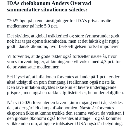
IDAs cheføkonom Anders Overvad
sammenfatter situationen således:
”2025 bød på pæne lønstigninger for IDA’s privatansatte
medlemmer på hele 5,0 pct.
Det skyldes, at global usikkerhed og store fyringsrunder godt
nok har taget opmærksomheden, men at det faktisk går rigtig
godt i dansk økonomi, hvor beskæftigelsen fortsat imponerer.
Vi forventer, at de gode takter også fortsætter næste år, hvor
vores forventning er, at lønningerne vil vokse med 4,3 pct. for
de privatansatte medlemmer.
Set i lyset af, at inflationen forventes at lande på 1 pct., er der
altså udsigt til en pæn fremgang i reallønnen også næste år.
Den lave inflation skyldes ikke kun et lavere underliggende
prispres, men også en række afgiftslettelser, herunder elafgiften.
Når vi i 2026 forventer en lavere lønfremgang end i år, skyldes
det, at der går lidt damp af økonomien. Næste år forventes
eksporten ikke at kunne trække den samme vækst, da væksten i
den globale økonomi også forventes at aftage – og så kommer
vi ikke uden om, at højere toldsatser i USA også får betydning.