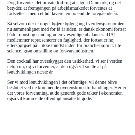
Dog forventes det private forbrug at stige i Danmark, og det
betyder, at fremgangen på arbejdsmarkedet forventes at
fortsætte – men i et lidt lavere tempo end de foregående år.
Så selvom der er noget højere bølgegang i verdensøkonomien
nu sammenlignet med for få år siden, er dansk økonomi fortsat
både robust og sund og uden væsentlige ubalancer. IDA’s
medlemmer repræsenterer en faglighed, der fortsat er høj
efterspørgsel på – ikke mindst inden for brancher som it, life-
science, grøn omstilling og forsvarsindustrien.
Den cocktail har overskygget den usikkerhed, vi ser i verden
netop nu, og vi forventer, at den også vil smitte af på
lønudviklingen næste år.
Ser vi mod lønudviklingen i det offentlige, vil denne blive
besluttet ved de kommende overenskomstforhandlinger. Her er
det vores forventning, at de generelt gode takter i økonomien
også vil komme de offentligt ansatte til gode.”
BEREGN DIT LØNNIVEAU