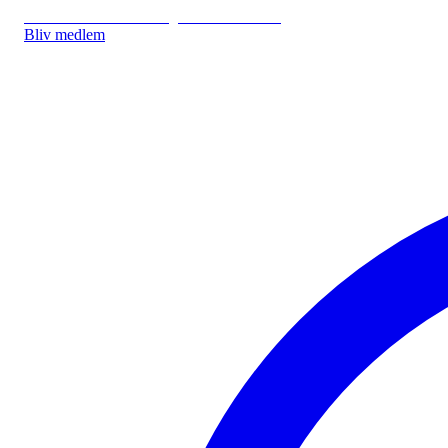
IDA.DK
IDA Forsikring
IDA Studerende
Bliv medlem