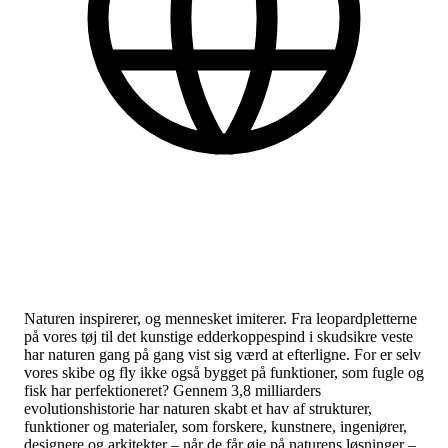
Dansk
Find flere praktiske informationer nederst på siden.
Naturen inspirerer, og mennesket imiterer. Fra leopardpletterne
på vores tøj til det kunstige edderkoppespind i skudsikre veste
har naturen gang på gang vist sig værd at efterligne. For er selv
vores skibe og fly ikke også bygget på funktioner, som fugle og
fisk har perfektioneret? Gennem 3,8 milliarders
evolutionshistorie har naturen skabt et hav af strukturer,
funktioner og materialer, som forskere, kunstnere, ingeniører,
designere og arkitekter – når de får øje på naturens løsninger –