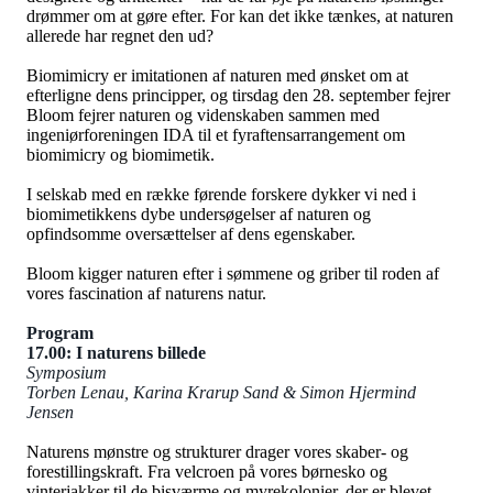
drømmer om at gøre efter. For kan det ikke tænkes, at naturen
allerede har regnet den ud?
Biomimicry er imitationen af naturen med ønsket om at
efterligne dens principper, og tirsdag den 28. september fejrer
Bloom fejrer naturen og videnskaben sammen med
ingeniørforeningen IDA til et fyraftensarrangement om
biomimicry og biomimetik.
I selskab med en række førende forskere dykker vi ned i
biomimetikkens dybe undersøgelser af naturen og
opfindsomme oversættelser af dens egenskaber.
Bloom kigger naturen efter i sømmene og griber til roden af
vores fascination af naturens natur.
Program
17.00: I naturens billede
Symposium
Torben Lenau, Karina Krarup Sand & Simon Hjermind
Jensen
Naturens mønstre og strukturer drager vores skaber- og
forestillingskraft. Fra velcroen på vores børnesko og
vinterjakker til de bisværme og myrekolonier, der er blevet