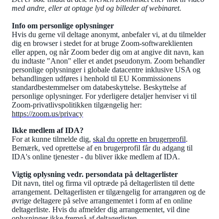
med andre, eller at optage lyd og billeder af webinaret.
Info om personlige oplysninger
Hvis du gerne vil deltage anonymt, anbefaler vi, at du tilmelder
dig en browser i stedet for at bruge Zoom-softwareklienten
eller appen, og når Zoom beder dig om at angive dit navn, kan
du indtaste "Anon" eller et andet pseudonym. Zoom behandler
personlige oplysninger i globale datacentre inklusive USA og
behandlingen udføres i henhold til EU Kommissionens
standardbestemmelser om databeskyttelse. Beskyttelse af
personlige oplysninger. For yderligere detaljer henviser vi til
Zoom-privatlivspolitikken tilgængelig her:
https://zoom.us/privacy
Ikke medlem af IDA?
For at kunne tilmelde dig,
skal du oprette en brugerprofil
.
Bemærk, ved oprettelse af en brugerprofil får du adgang til
IDA's online tjenester - du bliver ikke medlem af IDA.
Vigtig oplysning vedr. persondata på deltagerlister
Dit navn, titel og firma vil optræde på deltagerlisten til dette
arrangement. Deltagerlisten er tilgængelig for arrangøren og de
øvrige deltagere på selve arrangementet i form af en online
deltagerliste. Hvis du afmelder dig arrangementet, vil dine
oplysninger ikke fremgå af deltagerlisten.