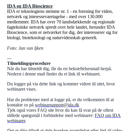
IDA og IDA Bioscience
IDA er teknologiens stemme nr. 1 - en forening for viden,
netværk og interessevaretagelse - med over 130.000
medlemmer. IDA har over 70 landsdækkende og regionale
fagtekniske netværk spredt over hele landet, herunder IDA
Bioscience, som er netværket for dig, der interesserer sig for
biologi, bioteknologi og naturvidenskab generelt.
Foto: Jan van Ijken
---
Tilmeldingsprocedure
Når du har tilmeldt dig, får du en bekræftelsesmail herpå.
Nederst i denne mail finder du et link til webinaret.
Du logger på via dette link og kommer videre til sitet, hvor
webinaret vises.
Har du problemer med at logge på, er du velkommen til at
kontakte os på
webinarsupport@ida.dk
Tjek også vores FAQ site hvor du kan få svar på de oftest
stillede spørgsmål i forbindelse med webinarer:
FAQ om IDA
webinarer
.
Det er ikke tilladt at dele hverken zoomlinket eller link til video