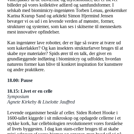
billeder på vores kollektive adfærd og samfundsformer. I
selskab med biomimicry-ingeniøren Torben Lenau, geokemiker
Karina Krarup Sand og arkitekt Simon Hjermind Jensen
bevæger vi os ud i en levende verden af mønstre, former,
strukturer og systemer, som kan ses i skitserne til menneskets
mest innovative opfindelser.
Kan ingeniører lave robotter, der er lige så svære at tvære ud
som kakerlakker? Og kan insekters strukturfarver bruges til at
skabe nye materialer? Spids ører til en talk, der giver en
grundlæggende indføring i biomimicry og udfolder, hvordan
naturens former kan blive til konkret inspiration for kunstnere
og andre praktikere.
18.00: Pause
18.15: Livet er en celle
Symposium
Agnete Kirkeby & Liselotte Jauffred
Levende organismer består af celler. Siden Robert Hooke i
1600-tallet kiggede i sit mikroskop og opdagede cellerne i et
stykke kork, har cellebiologien revolutioneret vores forståelse
af livets byggesten. I dag kan stam-celler bruges til at skabe