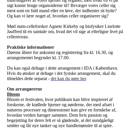
mini-udgaver af vores hjerner og organer, men hvad vil vi på
sigt kunne bruge organoiderne til? Bevæger vores celler sig
mest som en fuld mand eller en løve, der indhenter sit bytte?
Og kan vi lære noget af, hvordan celler organiserer sig?
Mød stam-celleforsker Agnete Kirkeby og biofysiker Liselotte
Jauffred til en samtale om, hvad det vil sige at efterligne livet på
celleniveau.
Praktiske informationer
Dørene åbner for ankomst og registrering fra kl. 16.30, og
arrangementet begynder kl. 17.00.
Du kan også deltage i dette arrangement i IDA i København.
Hvis du ønsker at deltage i det fysiske arrangement, skal du
tilmeldes dette separat -
det kan du gøre her
.
Om arrangørerne
Bloom
Bloom er festivalen, hvor publikum kan blive inspireret af
forskerne, de krøllede hjerner og nørderne, der med afsæt i
naturens processer og dimensioner kan give en forståelse af,
hvordan verden hænger sammen. Dem hvis passion og
begejstring for deres felt er så glødende, at det uundgåeligt
smitter og får nye tanker og nye handlemønstre til at spire.