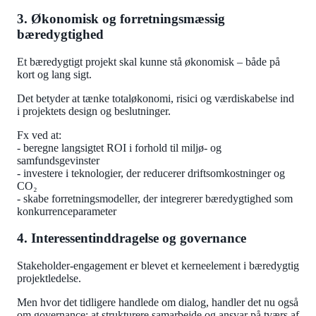
3. Økonomisk og forretningsmæssig
bæredygtighed
Et bæredygtigt projekt skal kunne stå økonomisk – både på
kort og lang sigt.
Det betyder at tænke totaløkonomi, risici og værdiskabelse ind
i projektets design og beslutninger.
Fx ved at:
- beregne langsigtet ROI i forhold til miljø- og
samfundsgevinster
- investere i teknologier, der reducerer driftsomkostninger og
CO₂
- skabe forretningsmodeller, der integrerer bæredygtighed som
konkurrenceparameter
4. Interessentinddragelse og governance
Stakeholder-engagement er blevet et kerneelement i bæredygtig
projektledelse.
Men hvor det tidligere handlede om dialog, handler det nu også
om governance: at strukturere samarbejde og ansvar på tværs af