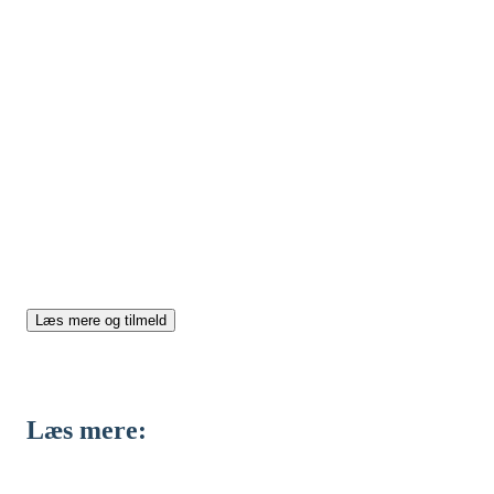
LCA – livscyklusvurdering af
virksomhedens produkter og
services
Lær at anvende din LCA strategisk til at styrke
bæredygtighedsindsatser i din virksomhed. Find ud af,
hvordan du kan identificere og udnytte
forbedringspotentialer i dine produkter eller services.
Læs mere og tilmeld
Læs mere: