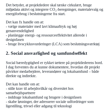
Det betyder, at projektledere skal tænke cirkulært, bruge
miljødata aktivt og integrere CO₂-beregninger, materialevalg og
energiforbrug i beslutningerne fra start.
Det kan fx handle om at:
- vælge materialer med lavt klimaaftryk og høj
genanvendelighed
- planlægge energi- og ressourceeffektivitet allerede i
designfasen
- bruge livscyklusvurderinger (LCA) som beslutningsværktøj
2. Social ansvarlighed og samfundseffekt
Social bæredygtighed er rykket tættere på projektlederens bord.
I dag forventes du at kunne dokumentere, hvordan dit projekt
påvirker medarbejdere, leverandører og lokalsamfund – både
direkte og indirekte.
Det kan handle om at:
- stille krav til arbejdsvilkår og diversitet hos
samarbejdspartnere
- inddrage lokalsamfund og brugere i designfasen
- skabe løsninger, der adresserer sociale udfordringer som
ligestilling, trivsel eller adgang til teknologi