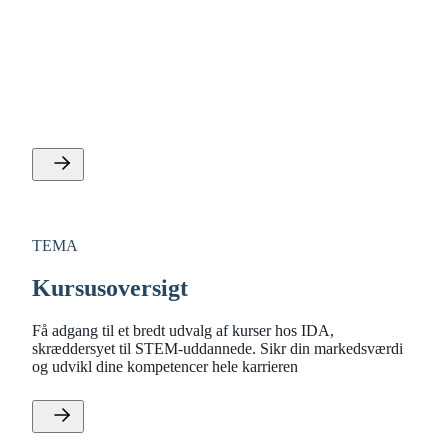
Energi, miljø og grøn omstilling
Se IDAs tilbud vedvarende og alternative energiformer,
miljø og naturressourcer, grøn omstilling og
klimateknologi og energi og infrastruktur.
TEMA
Kursusoversigt
Få adgang til et bredt udvalg af kurser hos IDA,
skræddersyet til STEM-uddannede. Sikr din markedsværdi
og udvikl dine kompetencer hele karrieren