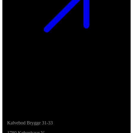
Kalvebod Brygge 31-33
1780 København V