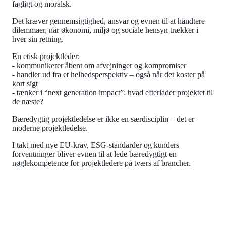
fagligt og moralsk.
Det kræver gennemsigtighed, ansvar og evnen til at håndtere
dilemmaer, når økonomi, miljø og sociale hensyn trækker i
hver sin retning.
En etisk projektleder:
- kommunikerer åbent om afvejninger og kompromiser
- handler ud fra et helhedsperspektiv – også når det koster på
kort sigt
- tænker i “next generation impact”: hvad efterlader projektet til
de næste?
Bæredygtig projektledelse er ikke en særdisciplin – det er
moderne projektledelse.
I takt med nye EU-krav, ESG-standarder og kunders
forventninger bliver evnen til at lede bæredygtigt en
nøglekompetence for projektledere på tværs af brancher.
KURSUS