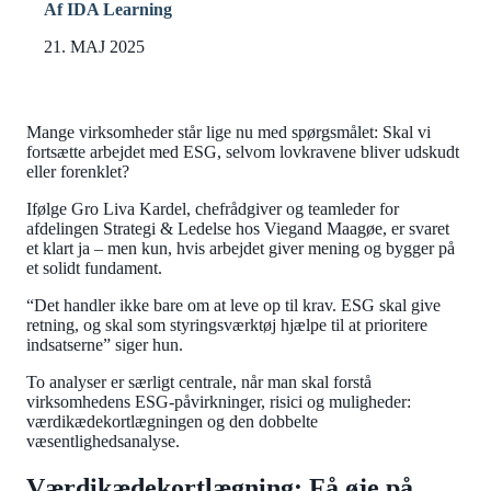
Af IDA Learning
21. MAJ 2025
Mange virksomheder står lige nu med spørgsmålet: Skal vi
fortsætte arbejdet med ESG, selvom lovkravene bliver udskudt
eller forenklet?
Ifølge Gro Liva Kardel, chefrådgiver og teamleder for
afdelingen Strategi & Ledelse hos Viegand Maagøe, er svaret
et klart ja – men kun, hvis arbejdet giver mening og bygger på
et solidt fundament.
“Det handler ikke bare om at leve op til krav. ESG skal give
retning, og skal som styringsværktøj hjælpe til at prioritere
indsatserne” siger hun.
To analyser er særligt centrale, når man skal forstå
virksomhedens ESG-påvirkninger, risici og muligheder:
værdikædekortlægningen og den dobbelte
væsentlighedsanalyse.
Værdikædekortlægning: Få øje på