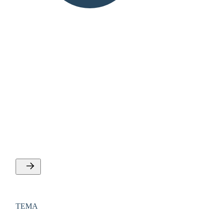
TEMA
Energi, miljø og grøn omstilling
Se IDAs tilbud vedvarende og alternative energiformer,
miljø og naturressourcer, grøn omstilling og
klimateknologi og energi og infrastruktur.
TEMA