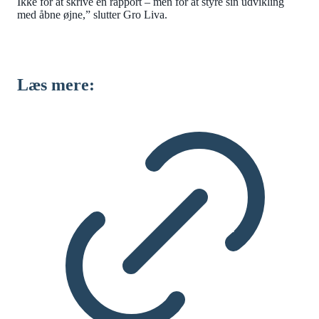
Ikke for at skrive en rapport – men for at styre sin udvikling
med åbne øjne,” slutter Gro Liva.
Læs mere: