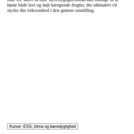
høste både lavt og højt hængende frugter, der ultimativt vil
styrke din virksomhed i den grønne omstilling.
KURSUS
Kurser: ESG, klima og
bæredygtighed
Vil du lykkes med bæredygtighed, klimahandlinger og
grøn omstilling? Vores kurser udruster dig med
værktøjer og kompetencer inden for lovgivning,
strategi, implementering, dataanalyse og mere.
Kurser: ESG, klima og bæredygtighed