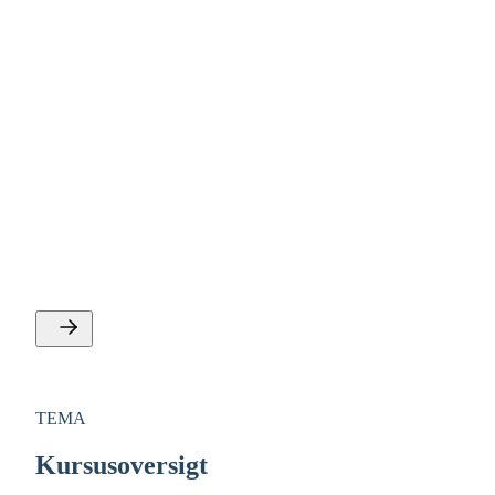
TEMA
Energi, miljø og grøn omstilling
Se IDAs tilbud vedvarende og alternative energiformer,
miljø og naturressourcer, grøn omstilling og
klimateknologi og energi og infrastruktur.
TEMA
Kursusoversigt