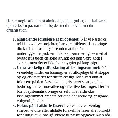
Her er nogle af de mest almindelige faldgruber, du skal være
opmærksom på, når du arbejder med innovation i din
organisation:
Manglende forståelse af problemet:
Når vi kaster os
ud i innovative projekter, har vi en tildens til at springe
direkte ind i løsningsfase uden at forstå det
underliggende problem. Det kan sammenlignes med at
bygge hus uden en solid grund; det kan være godt i
starten, men det er ikke bæredygtigt på langt sigt.
Utilstrækkelig udforskning af løsningsrummet:
Når
vi endelig finder en løsning, er vi tilbøjelige til at stoppe
op og erklære det for tilstrækkeligt. Men ved kun at
fokusere på den første løsning risikerer vi at gå glip
bedre og mere innovative og effektive løsninger. Derfor
bør vi systematisk tvinge os selv til at afdække
løsningsrummet bredere for at vi har reelle og brugbare
valgmuligheder.
Fokus på at afslutte faser:
I vores travle hverdag
stræber vi ofte efter afslutte forskellige faser af et projekt
for hurtigt at kunne gå videre til næste opgaver. Men når