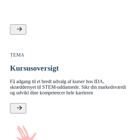
Se IDAs tilbud om IoT og kommunikationsteknologi,
elektronik og embedded systemer og elteknik.
TEMA
Kursusoversigt
Få adgang til et bredt udvalg af kurser hos IDA,
skræddersyet til STEM-uddannede. Sikr din markedsværdi
og udvikl dine kompetencer hele karrieren